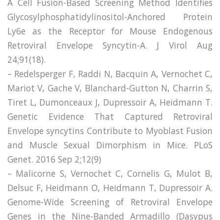
A Cell Fusion-Based Screening Method Identifies
Glycosylphosphatidylinositol-Anchored Protein
Ly6e as the Receptor for Mouse Endogenous
Retroviral Envelope Syncytin-A. J Virol Aug
24;91(18).
– Redelsperger F, Raddi N, Bacquin A, Vernochet C,
Mariot V, Gache V, Blanchard-Gutton N, Charrin S,
Tiret L, Dumonceaux J, Dupressoir A, Heidmann T.
Genetic Evidence That Captured Retroviral
Envelope syncytins Contribute to Myoblast Fusion
and Muscle Sexual Dimorphism in Mice. PLoS
Genet. 2016 Sep 2;12(9)
– Malicorne S, Vernochet C, Cornelis G, Mulot B,
Delsuc F, Heidmann O, Heidmann T, Dupressoir A.
Genome-Wide Screening of Retroviral Envelope
Genes in the Nine-Banded Armadillo (Dasypus