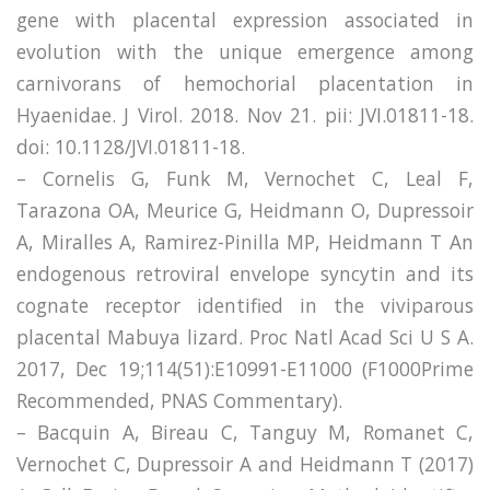
gene with placental expression associated in
evolution with the unique emergence among
carnivorans of hemochorial placentation in
Hyaenidae. J Virol. 2018. Nov 21. pii: JVI.01811-18.
doi: 10.1128/JVI.01811-18.
– Cornelis G, Funk M, Vernochet C, Leal F,
Tarazona OA, Meurice G, Heidmann O, Dupressoir
A, Miralles A, Ramirez-Pinilla MP, Heidmann T An
endogenous retroviral envelope syncytin and its
cognate receptor identified in the viviparous
placental Mabuya lizard. Proc Natl Acad Sci U S A.
2017, Dec 19;114(51):E10991-E11000 (F1000Prime
Recommended, PNAS Commentary).
– Bacquin A, Bireau C, Tanguy M, Romanet C,
Vernochet C, Dupressoir A and Heidmann T (2017)