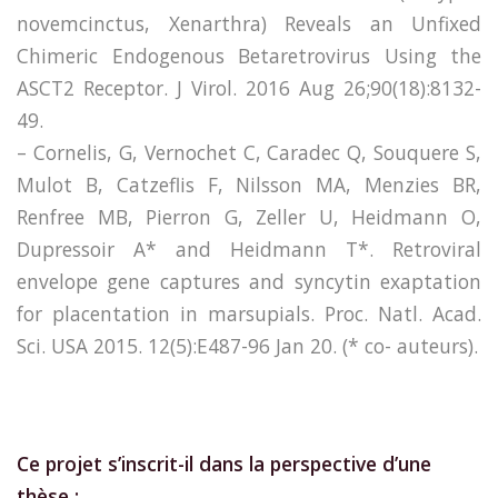
novemcinctus, Xenarthra) Reveals an Unfixed
Chimeric Endogenous Betaretrovirus Using the
ASCT2 Receptor. J Virol. 2016 Aug 26;90(18):8132-
49.
– Cornelis, G, Vernochet C, Caradec Q, Souquere S,
Mulot B, Catzeflis F, Nilsson MA, Menzies BR,
Renfree MB, Pierron G, Zeller U, Heidmann O,
Dupressoir A* and Heidmann T*. Retroviral
envelope gene captures and syncytin exaptation
for placentation in marsupials. Proc. Natl. Acad.
Sci. USA 2015. 12(5):E487-96 Jan 20. (* co- auteurs).
Ce projet s’inscrit-il dans la perspective d’une
thèse :