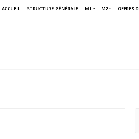
ACCUEIL
STRUCTURE GÉNÉRALE
M1
M2
OFFRES 
MASTER 1 – SEMESTR
MASTER 2 – P
Offre 
MASTER 1 – SEMESTR
MASTER 2 – Je 
offre 
MASTER 1 – Je m’inscr