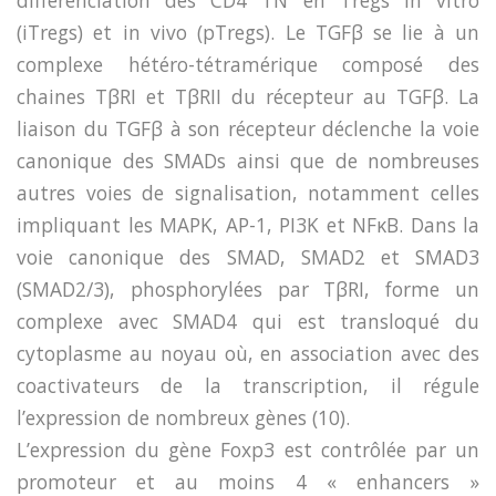
(iTregs) et in vivo (pTregs). Le TGFβ se lie à un
complexe hétéro-tétramérique composé des
chaines TβRI et TβRII du récepteur au TGFβ. La
liaison du TGFβ à son récepteur déclenche la voie
canonique des SMADs ainsi que de nombreuses
autres voies de signalisation, notamment celles
impliquant les MAPK, AP-1, PI3K et NFκB. Dans la
voie canonique des SMAD, SMAD2 et SMAD3
(SMAD2/3), phosphorylées par TβRI, forme un
complexe avec SMAD4 qui est transloqué du
cytoplasme au noyau où, en association avec des
coactivateurs de la transcription, il régule
l’expression de nombreux gènes (10).
L’expression du gène Foxp3 est contrôlée par un
promoteur et au moins 4 « enhancers »