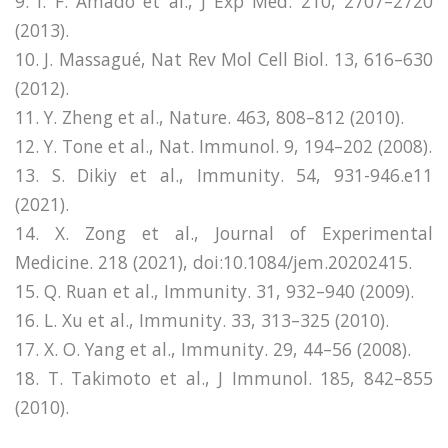
9. I. F. Amado et al., J Exp Med. 210, 2707–2720
(2013).
10. J. Massagué, Nat Rev Mol Cell Biol. 13, 616–630
(2012).
11. Y. Zheng et al., Nature. 463, 808–812 (2010).
12. Y. Tone et al., Nat. Immunol. 9, 194–202 (2008).
13. S. Dikiy et al., Immunity. 54, 931-946.e11
(2021).
14. X. Zong et al., Journal of Experimental
Medicine. 218 (2021), doi:10.1084/jem.20202415.
15. Q. Ruan et al., Immunity. 31, 932–940 (2009).
16. L. Xu et al., Immunity. 33, 313–325 (2010).
17. X. O. Yang et al., Immunity. 29, 44–56 (2008).
18. T. Takimoto et al., J Immunol. 185, 842–855
(2010).