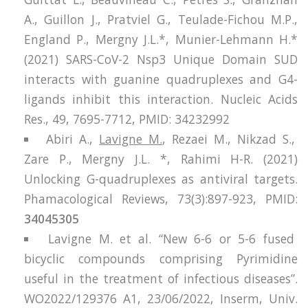
A., Guillon J., Pratviel G., Teulade-Fichou M.P.,
England P., Mergny J.L.*, Munier-Lehmann H.*
(2021) SARS-CoV-2 Nsp3 Unique Domain SUD
interacts with guanine quadruplexes and G4-
ligands inhibit this interaction. Nucleic Acids
Res., 49, 7695-7712,
PMID:
34232992
Abiri A.,
Lavigne M.
, Rezaei M., Nikzad S.,
Zare P., Mergny J.L. *, Rahimi H-R. (2021)
Unlocking G-quadruplexes as antiviral targets.
Phamacological Reviews, 73(3):897-923,
PMID:
34045305
Lavigne M. et al. “New 6-6 or 5-6 fused
bicyclic compounds comprising Pyrimidine
useful in the treatment of infectious diseases”.
WO2022/129376 A1, 23/06/2022, Inserm, Univ.