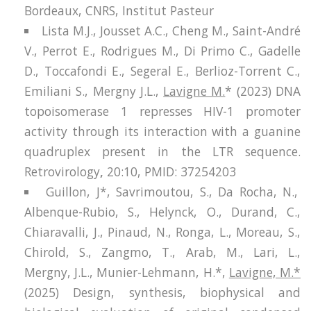
Bordeaux, CNRS, Institut Pasteur
Lista M.J., Jousset A.C., Cheng M., Saint-André
V., Perrot E., Rodrigues M., Di Primo C., Gadelle
D., Toccafondi E., Segeral E., Berlioz-Torrent C.,
Emiliani S., Mergny J.L.,
Lavigne M.
* (2023) DNA
topoisomerase 1 represses HIV-1 promoter
activity through its interaction with a guanine
quadruplex present in the LTR sequence.
Retrovirology
,
20:10, PMID: 37254203
Guillon, J*, Savrimoutou, S., Da Rocha, N.,
Albenque-Rubio, S., Helynck, O., Durand, C.,
Chiaravalli, J., Pinaud, N., Ronga, L., Moreau, S.,
Chirold, S., Zangmo, T., Arab, M., Lari, L.,
Mergny, J.L., Munier-Lehmann, H.*,
Lavigne, M.
*
(2025) Design, synthesis, biophysical and