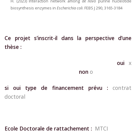
H. (2023) Interaction network among
de novo
purine nucleotide
biosynthesis enzymes in
Escherichia coli
. FEBS J 290, 3165-3184
Ce projet s’inscrit-il dans la perspective d’une
thèse :
oui
x
non
o
si oui type de financement prévu :
contrat
doctoral
Ecole Doctorale de rattachement :
MTCI