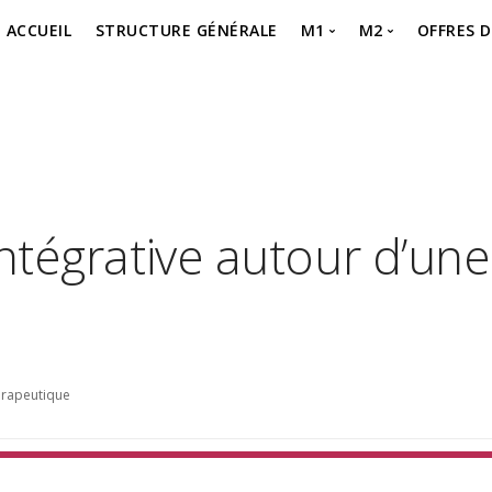
ACCUEIL
STRUCTURE GÉNÉRALE
M1
M2
OFFRES 
MASTER 1 – SEMESTR
MASTER 2 – P
Offre 
MASTER 1 – SEMESTR
MASTER 2 – Je 
offre 
MASTER 1 – Je m’inscr
intégrative autour d’une
hérapeutique