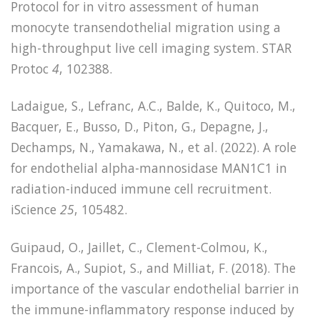
Protocol for in vitro assessment of human
monocyte transendothelial migration using a
high-throughput live cell imaging system. STAR
Protoc
4
, 102388.
Ladaigue, S., Lefranc, A.C., Balde, K., Quitoco, M.,
Bacquer, E., Busso, D., Piton, G., Depagne, J.,
Dechamps, N., Yamakawa, N., et al. (2022). A role
for endothelial alpha-mannosidase MAN1C1 in
radiation-induced immune cell recruitment.
iScience
25
, 105482.
Guipaud, O., Jaillet, C., Clement-Colmou, K.,
Francois, A., Supiot, S., and Milliat, F. (2018). The
importance of the vascular endothelial barrier in
the immune-inflammatory response induced by