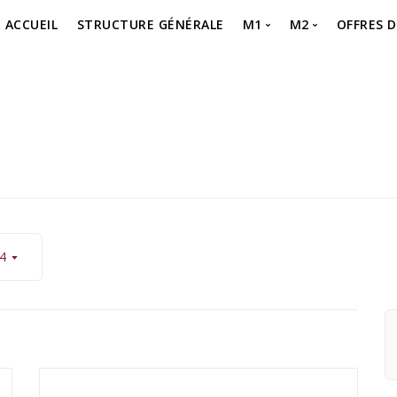
ACCUEIL
STRUCTURE GÉNÉRALE
M1
M2
OFFRES 
MASTER 1 – SEMESTR
MASTER 2 – P
Offre 
MASTER 1 – SEMESTR
MASTER 2 – Je 
offre 
MASTER 1 – Je m’inscr
4